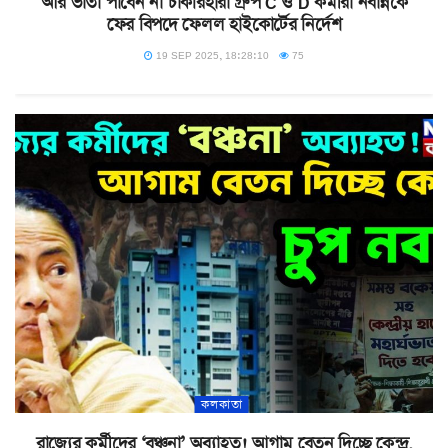
আর ভাতা পাবেন না চাকরিহারা গ্রুপ C ও D কর্মীরা নবান্নকে
ফের বিপদে ফেলল হাইকোর্টের নির্দেশ
19 SEP 2025, 18:28:10
75
কলকাতা
রাজ্যের কর্মীদের ‘বঞ্চনা’ অব্যাহত! আগাম বেতন দিচ্ছে কেন্দ্র,