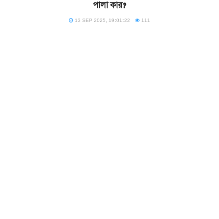
পালা কার?
13 SEP 2025, 19:01:22
111
কলকাতা
নেপাল দেখে শিক্ষা নিন উত্তীর্ণ ৫০ হাজারের চাকরি দিন”