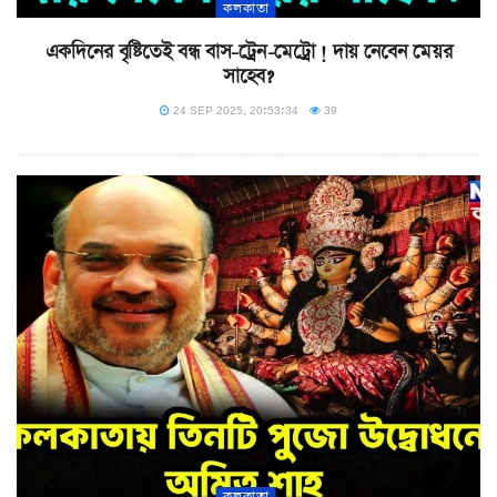
কলকাতা
একদিনের বৃষ্টিতেই বন্ধ বাস-ট্রেন-মেট্রো ! দায় নেবেন মেয়র
সাহেব?
24 SEP 2025, 20:53:34
39
কলকাতা