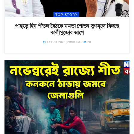
TOP STORY
পাহাড়ে হিম শীতল বৈঠকে মমতা শোভন তৃণমূলে ফিরছে
কালীপুজোর আগে
17 OCT 2025, 20:06:34
20