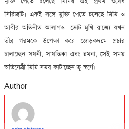
মুক্তি পেতে চলেছে মিমির এই প্রথম ওয়েব
সিরিজটি। একই সঙ্গে মুক্তি পেতে চলেছে মিমি ও
আবীর অভিনীত আলাপও। ভোট মুখি রাজ্যে যখন
তীব্র গরমকে উপেক্ষা করে জোড়কদমে প্রচার
চালাচ্ছেন সয়নী, সায়ন্তিকা এবং রমনা, সেই সময়
অভিনেত্রী মিমি সময় কাটাচ্ছেন ভূ-স্বর্গে।
Author