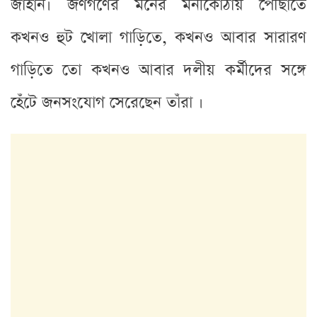
জাহান। জণগণের মনের মনীকোঠায় পৌঁছাতে
কখনও হুট খোলা গাড়িতে, কখনও আবার সারারণ
গাড়িতে তো কখনও আবার দলীয় কর্মীদের সঙ্গে
হেঁটে জনসংযোগ সেরেছেন তাঁরা ।