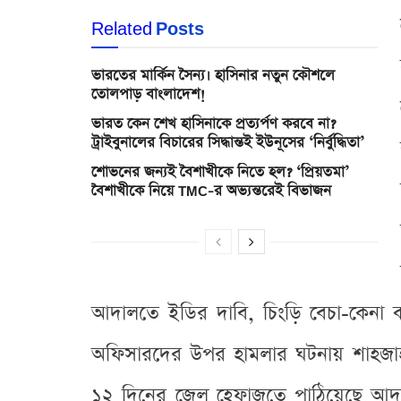
Related
Posts
ভারতের মার্কিন সৈন্য। হাসিনার নতুন কৌশলে
তোলপাড় বাংলাদেশ!
ভারত কেন শেখ হাসিনাকে প্রত্যর্পণ করবে না?
ট্রাইবুনালের বিচারের সিদ্ধান্তই ইউনূসের ‘নির্বুদ্ধিতা’
শোভনের জন্যই বৈশাখীকে নিতে হল? ‘প্রিয়তমা’
বৈশাখীকে নিয়ে TMC-র অভ্যন্তরেই বিভাজন
আদালতে ইডির দাবি, চিংড়ি বেচা-কেনা
অফিসারদের উপর হামলার ঘটনায় শাহজাহ
১২ দিনের জেল হেফাজতে পাঠিয়েছে আদাল