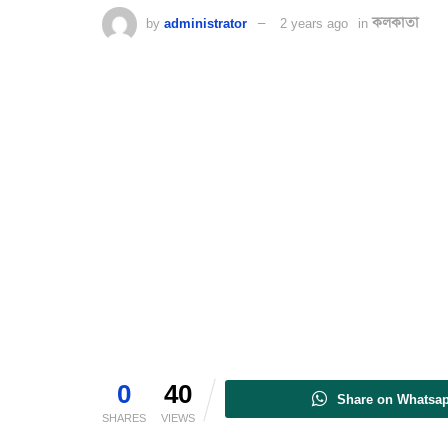
by
administrator
2 years ago
in
কলকাতা
0
40
Share on Whatsa
SHARES
VIEWS