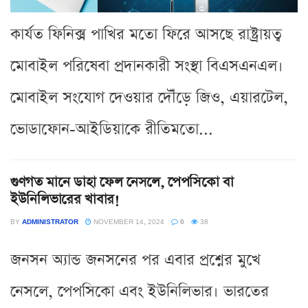
কার্যত ফিনিক্স পাখির মতো ফিরে আসছে রাষ্ট্রায়ত্ব
মোবাইল পরিষেবা প্রদানকারী সংস্থা বিএসএনএল।
মোবাইল সংযোগ দেওয়ার দৌঁড়ে জিও, এয়ারটেল,
ভোডাফোন-আইডিয়াকে রীতিমতো...
গুণগত মানে ডাহা ফেল নেসলে, পেপসিকো বা
ইউনিলিভারের খাবার!
BY
ADMINISTRATOR
NOVEMBER 14, 2024
0
38
জনসন অ্যান্ড জনসনের পর এবার প্রশ্নের মুখে
নেসলে, পেপসিকো এবং ইউনিলিভার। ভারতের