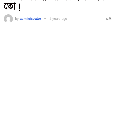
তো !
A
by
administrator
2 years ago
A