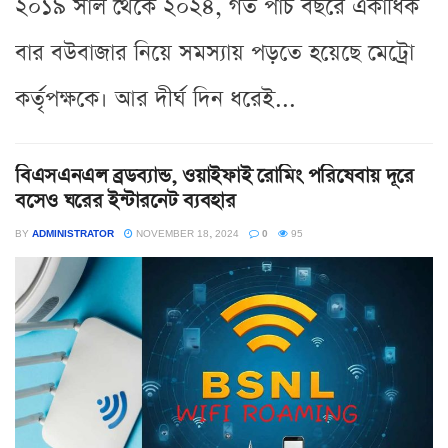
২০১৯ সাল থেকে ২০২৪, গত পাঁচ বছরে একাধিক
বার বউবাজার নিয়ে সমস্যায় পড়তে হয়েছে মেট্রো
কর্তৃপক্ষকে। আর দীর্ঘ দিন ধরেই...
বিএসএনএল ব্রডব্যান্ড, ওয়াইফাই রোমিং পরিষেবায় দূরে
বসেও ঘরের ইন্টারনেট ব্যবহার
BY
ADMINISTRATOR
NOVEMBER 18, 2024
0
95