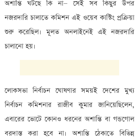
অশান্তি ঘটছে কি না— সেই সব কিছুর উপর
নজরদারি চালাতে কমিশন এই ওয়েব কাস্টিং প্রক্রিয়া
শুরু করেছিল। মূলত অনলাইনেই এই নজরদারি
চালানো হয়।
লোকসভা নির্বাচন ঘোষণার সময়ই দেশের মুখ্য
নির্বাচন কমিশনার রাজীব কুমার জানিয়েছিলেন,
এবারের ভোটে কোনও ধরনের অশান্তি বা গন্ডগোল
বরদাস্ত করা হবে না। অশান্তি ঠেকাতে বিভিন্ন