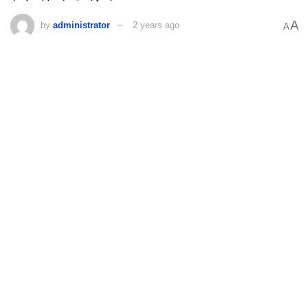
A
by
administrator
2 years ago
A