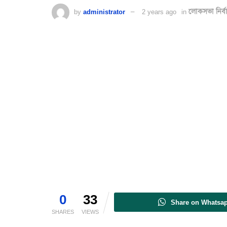
by
administrator
2 years ago
in
লোকসভা নির্
0
33
Share on Whatsa
SHARES
VIEWS