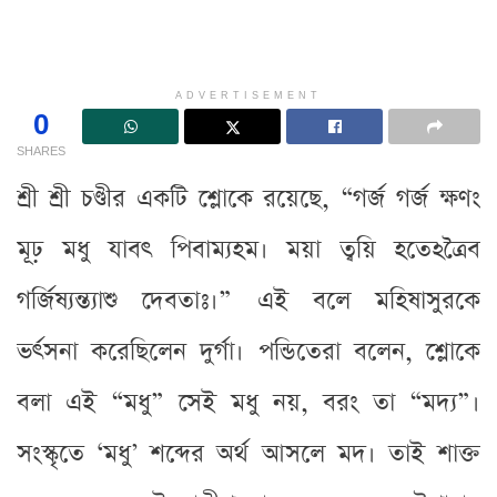
ADVERTISEMENT
0
SHARES
শ্রী শ্রী চণ্ডীর একটি শ্লোকে রয়েছে, “গর্জ গর্জ ক্ষণং
মূঢ় মধু যাবৎ পিবাম্যহম। ময়া ত্বয়ি হতেঽত্রৈব
গর্জিষ্যন্ত্যাশু দেবতাঃ।” এই বলে মহিষাসুরকে
ভর্ৎসনা করেছিলেন দুর্গা। পন্ডিতেরা বলেন, শ্লোকে
বলা এই “মধু” সেই মধু নয়, বরং তা “মদ্য”।
সংস্কৃতে ‘মধু’ শব্দের অর্থ আসলে মদ। তাই শাক্ত