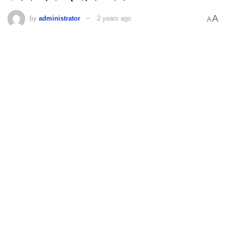
A
by
administrator
2 years ago
A