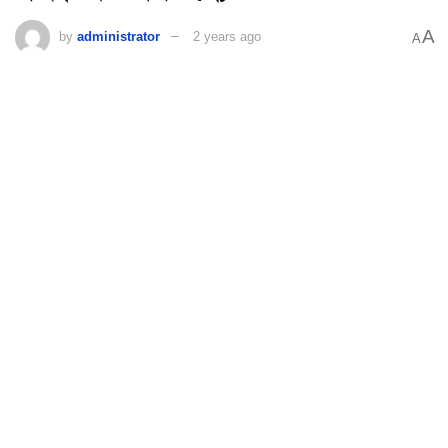
A
by
administrator
2 years ago
A