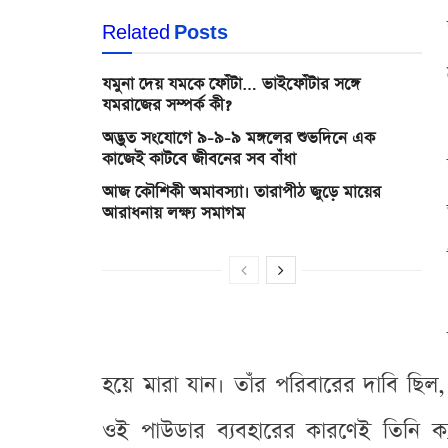
Related
Posts
যমুনা দেয় যমকে ফোঁটা… ভাইফোঁটার সঙ্গে
যমরাজের সম্পর্ক কী?
অদ্ভুত সংযোগে ৯-৯-৯ মঙ্গলের শুভদিনে এক
কাজেই কাটবে জীবনের সব বাঁধা
আজ কৌশিকী অমাবস্যা। তারাপীঠ জুড়ে মায়ের
আরাধনায় লক্ষ্য সমাগম
হয়ে মারা যান। তাঁর পরিবারের দাবি ছি
ওই পাউডার ব্যবহারের কারণেই তিনি ক্য