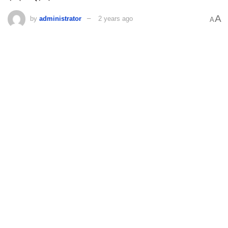
A
by
administrator
2 years ago
A