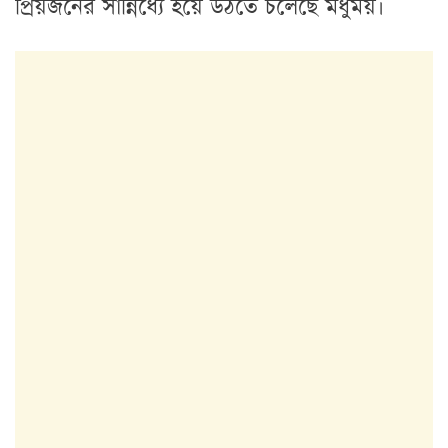
প্রিয়জনের সান্নিধ্যে হয়ে উঠতে চলেছে মধুময়।