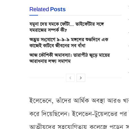
Related
Posts
যমুনা দেয় যমকে ফোঁটা… ভাইফোঁটার সঙ্গে
যমরাজের সম্পর্ক কী?
অদ্ভুত সংযোগে ৯-৯-৯ মঙ্গলের শুভদিনে এক
কাজেই কাটবে জীবনের সব বাঁধা
আজ কৌশিকী অমাবস্যা। তারাপীঠ জুড়ে মায়ের
আরাধনায় লক্ষ্য সমাগম
ইলেভেনে, তাঁদের আর্থিক অবস্থা আরও খারা
করে দিয়েছিলেন। ইলেভেন-টুয়েলভের পর ইঞ
আত্মীয়দের সহযোগিতায় কলেজে পড়েন সাফ