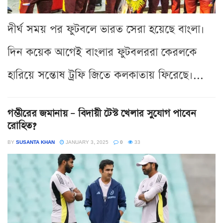
দীর্ঘ সময় পর ফুটবলে ভারত সেরা হয়েছে বাংলা।
দিন কয়েক আগেই বাংলার ফুটবলররা কেরলকে
হারিয়ে সন্তোষ ট্রফি জিতে কলকাতায় ফিরেছে।...
গম্ভীরের জমানায় – বিদায়ী টেস্ট খেলার সুযোগ পাবেন
রোহিত?
BY
SUSANTA KHAN
JANUARY 3, 2025
0
33