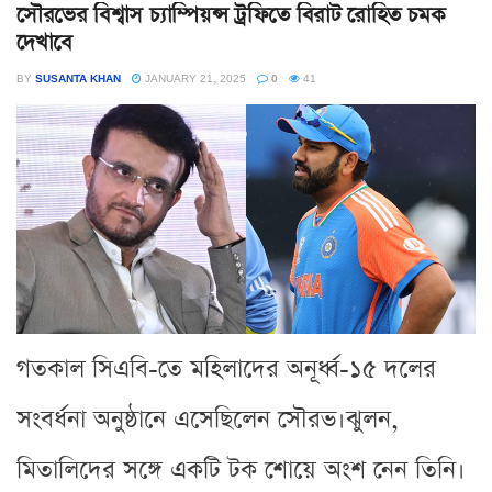
সৌরভের বিশ্বাস চ্যাম্পিয়ন্স ট্রফিতে বিরাট রোহিত চমক
দেখাবে
BY
SUSANTA KHAN
JANUARY 21, 2025
0
41
গতকাল সিএবি-তে মহিলাদের অনূর্ধ্ব-১৫ দলের
সংবর্ধনা অনুষ্ঠানে এসেছিলেন সৌরভ।ঝুলন,
মিতালিদের সঙ্গে একটি টক শোয়ে অংশ নেন তিনি।