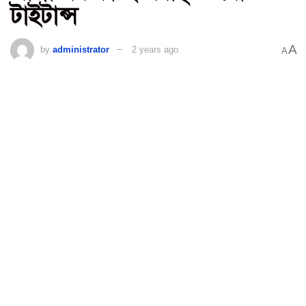
টাইটান্স
A
by
administrator
2 years ago
A