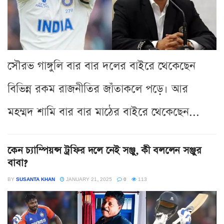
সৌরভ গাঙ্গুলি বার বার দলের বাইরে থেকেছেন
বিভিন্ন রকম রাজনীতির জাঁতাকলে পড়ে। আর
মহম্মদ শামি বার বার মাঠের বাইরে থেকেছেন...
কেন চ্যাম্পিয়ন্স ট্রফির দলে নেই সঞ্জু, কী বললেন সঞ্জুর
বাবা?
BY
SUSANTA KHAN
JANUARY 21, 2025
0
113