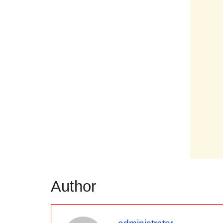
Author
administrator