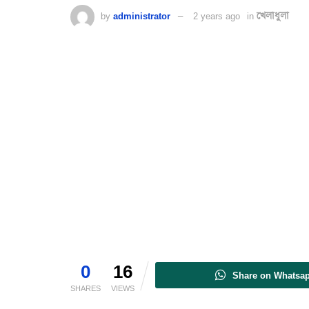
by
administrator
2 years ago
in
খেলাধুলা
0
16
Share on Whatsa
SHARES
VIEWS