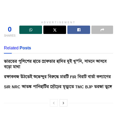
ADVERTISEMENT
0
SHARES
Related
Posts
ভারতের পুলিশের হাতে গ্রেফতার হাদির দুই খু*নি, সামনে আসবে
বড়ো মাথা
রক্ষাকবজ উঠতেই শুভেন্দুর বিরুদ্ধে চারটি FIR বিরাট বার্তা কল্যাণের
SIR NRC আতঙ্ক পানিহাটির প্রৌঢ়ের মৃত্যুতে TMC BJP তরজা তুঙ্গে