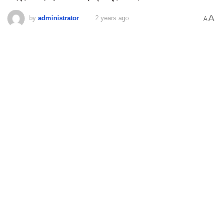
A
by
administrator
2 years ago
A