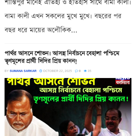
শান্তিপুর মানেই ঐতিহ্য ও ইতিহাস সাথে বামা কালী।
বামা কালী এখন সকলের মুখে মুখে। বছরের পর
বছর ধরে মায়ের অলৌকিক...
পার্থর আসনে শোভন। আসন্ন নির্বাচনে বেহালা পশ্চিমে
তৃণমূলের প্রার্থী দিদির প্রিয় কানন!
BY
SUMANA SARKAR
OCTOBER 22, 2025
0
35