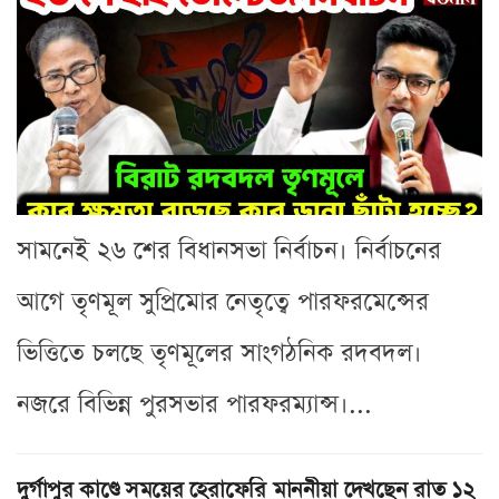
সামনেই ২৬ শের বিধানসভা নির্বাচন। নির্বাচনের
আগে তৃণমূল সুপ্রিমোর নেতৃত্বে পারফরমেন্সের
ভিত্তিতে চলছে তৃণমূলের সাংগঠনিক রদবদল।
নজরে বিভিন্ন পুরসভার পারফরম্যান্স।...
দুর্গাপুর কাণ্ডে সময়ের হেরাফেরি মাননীয়া দেখছেন রাত ১২