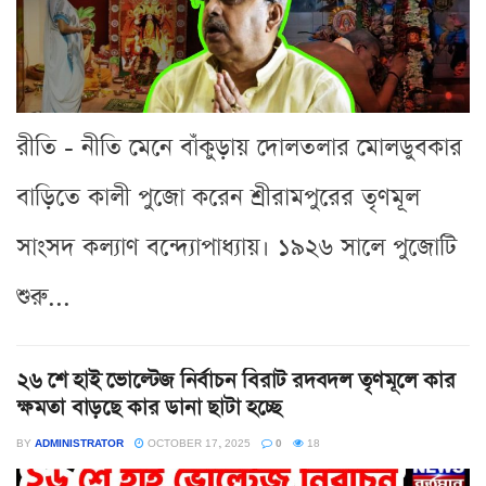
রীতি - নীতি মেনে বাঁকুড়ায় দোলতলার মোলডুবকার
বাড়িতে কালী পুজো করেন শ্রীরামপুরের তৃণমূল
সাংসদ কল্যাণ বন্দ্যোপাধ্যায়। ১৯২৬ সালে পুজোটি
শুরু...
২৬ শে হাই ভোল্টেজ নির্বাচন বিরাট রদবদল তৃণমূলে কার
ক্ষমতা বাড়ছে কার ডানা ছাটা হচ্ছে
BY
ADMINISTRATOR
OCTOBER 17, 2025
0
18