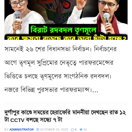
সামনেই ২৬ শের বিধানসভা নির্বাচন। নির্বাচনের
আগে তৃণমূল সুপ্রিমোর নেতৃত্বে পারফরমেন্সের
ভিত্তিতে চলছে তৃণমূলের সাংগঠনিক রদবদল।
নজরে বিভিন্ন পুরসভার পারফরম্যান্স।...
দুর্গাপুর কাণ্ডে সময়ের হেরাফেরি মাননীয়া দেখছেন রাত ১২
টা CCTV বলছে সন্ধ্যে ৭ টা
BY
ADMINISTRATOR
OCTOBER 15, 2025
0
44