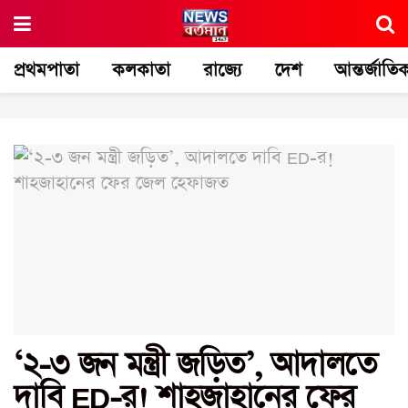
প্রথমপাতা
কলকাতা
রাজ্যে
দেশ
আন্তর্জাতি
‘২-৩ জন মন্ত্রী জড়িত’, আদালতে
দাবি ED-র! শাহজাহানের ফের