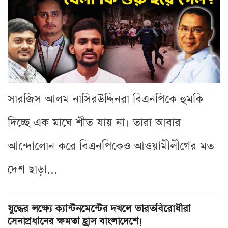
সারজিস আলম নাসিরউদ্দিনরা বিএনপিকে হুমকি
দিচ্ছে এক মাঘে শীত যায় না। তারা আবার
আন্দোলোন করে বিএনপিকেও আওয়ামীলীগের মত
দেশ ছাড়া...
যুদ্ধের লক্ষ্যে ক্যান্টনমেন্টের দখলে ভারতবিরোধীরা
সেনাপ্রধানের ক্ষমতা হ্রাস বাংলাদেশে!