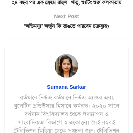
২৪ বছর পর এক ফ্রেমে রাহুল- ঋতু, শ্যুটিং শুরু কলকাতায়
Next Post
‘অভিমন্যু’ অর্জুন কি ভাঙতে পারবেন চক্রব্যুহ?
Sumana Sarkar
বর্তমানে নিউজ বর্তমানে নিউজ অ্যাঙ্কর এবং
বুলেটিন প্রডিউসার হিসাবে কর্মরত। ২০২০ সালে
বর্ধমান বিশ্ববিদ্যালয় থেকে গণজ্ঞাপন ও
সাংবাদিকতা বিভাগে স্নাতকোত্তর। সেই বছরই
টেলিভিশন মিডিয়া থেকে পথচলা শুরু। টেলিভিশন