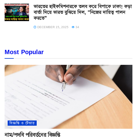
ভারতের হাইকমিশনারকে তলব করে বিপাকে ঢাকা! কড়া
বার্তা দিয়ে ভারত বুঝিয়ে দিল, “নিজের দায়িত্ব পালন
করতে”
DECEMBER 15, 2025
34
Most Popular
বিজ্ঞপ্তি ও টেন্ডার
নাম/পদবি পরিবর্তনের বিজ্ঞপ্তি