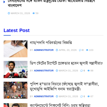
সেনাপ্রধানের সঙ্গে মার্কিন রাষ্ট্রদূতের বৈঠক। আমেরিকার নিয়ন্ত্রণে
বাংলাদেশ
MARCH 31, 2026
59
Latest Post
নাম/পদবি পরিবর্তনের বিজ্ঞপ্তি
BY
ADMINISTRATOR
APRIL 20, 2026
0
103
ডিপ স্টেটের টার্গেটে গ্রেফতার হবেন জুলাই সন্ত্রাসীরা?
BY
ADMINISTRATOR
MARCH 31, 2026
0
88
পুলিশ হ*ত্যার বিচারে ফেঁসেছে জুলাই স*ন্ত্রাসীরা,
মুখোমুখি আইজিপি বনাম স্বরাষ্ট্রমন্ত্রী।
BY
ADMINISTRATOR
MARCH 31, 2026
0
67
ক্যান্টনমেন্টে লিফলেট বিলি। চরম অস্থিরতা