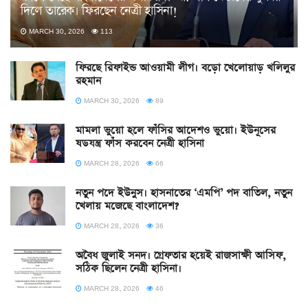
দিলে তারেক। ফিরছেন নেত্রী হাসিনা!
MARCH 30, 2026
113
ফিরছে রিফাইন্ড আওয়ামী লীগ। বড়ো খেলোয়াড় খলিলুর
রহমান
MARCH 30, 2026
89
মামলা ভুয়ো হলে ফাঁসির আদেশও ভুয়ো। ইউনূসের
ষডযন্ত্র ফাঁস করবেন নেত্রী হাসিনা
MARCH 28, 2026
66
নতুন পদে ইউনুস। হাসনাতের ‘এমপি’ পদ বাতিল, নতুন
খেলায় মজেছে বাংলাদেশ?
MARCH 28, 2026
36
অবৈধ জুলাই সনদ। গ্রেফতার হয়েই রাজসাক্ষী আসিফ,
সঠিক ছিলেন নেত্রী হাসিনা।
MARCH 28, 2026
46