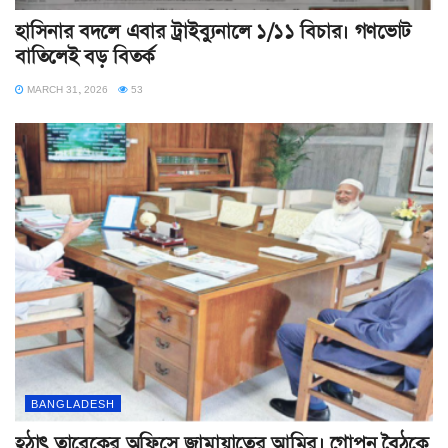
হাসিনার বদলে এবার ট্রাইব্যুনালে ১/১১ বিচার। গণভোট
বাতিলেই বড় বিতর্ক
MARCH 31, 2026
53
BANGLADESH
হঠাৎ তারেকের অফিসে জামায়াতের আমির। গোপন বৈঠকে