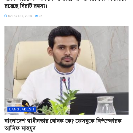
রয়েছে বিরাট রহস্য।
MARCH 31, 2026
36
BANGLADESH
বাংলাদেশ স্বাধীনতার ঘোষক কে? ফেসবুকে বি*স্ফোরক
আসিফ মাহমুদ