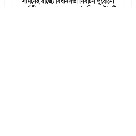
সামনেই রাজ্যে বিধানসভা নির্বাচন পুরোনো
ফর্মে বীরভূমের বাঘ ৬০ হাজার লিডের টার্গেট
দিলেন কর্মীদের
14 OCT 2025, 20:40:49
28
TOP STORY
ত্রিপুরার রাজ্যপাল দিল্লিতে তবু আগরতলার