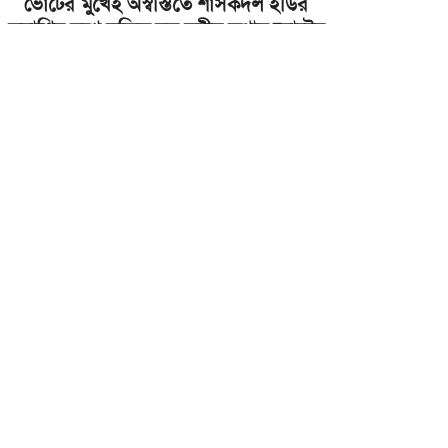
ভোটের মুখেই অস্বস্তিতে শাসকদল ইডির
তল্লাশির মুখে সুজিত বসু মন্ত্রীর কথায় ভোটের
পূর্ব লক্ষণ
11 OCT 2025, 19:16:27
29
TOP STORY
প্রচারে অভিষেক সেনা সফ্ট টার্গেট উত্তরবঙ্গের