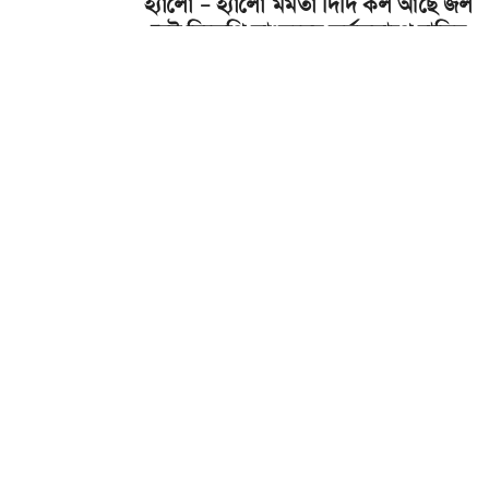
হ্যালো – হ্যালো মমতা দিদি কল আছে জল
নেই বিজেপি সাংসদের কর্মকলাপে হাসির
ট্রোল সোশ্যাল মিডিয়ায়
14 OCT 2025, 20:44:13
19
TOP STORY
২৬ শে হাইভোল্টেজ নির্বাচনের আগে