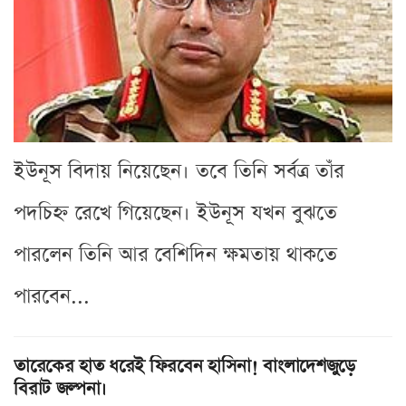
ইউনূস বিদায় নিয়েছেন। তবে তিনি সর্বত্র তাঁর
পদচিহ্ন রেখে গিয়েছেন। ইউনূস যখন বুঝতে
পারলেন তিনি আর বেশিদিন ক্ষমতায় থাকতে
পারবেন...
তারেকের হাত ধরেই ফিরবেন হাসিনা! বাংলাদেশজুড়ে
বিরাট জল্পনা।