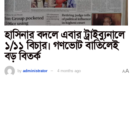
হাসিনার বদলে এবার ট্রাইব্যুনালে
১/১১ বিচার। গণভোট বাতিলেই
বড় বিতর্ক
A
by
administrator
4 months ago
A