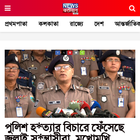
প্রথমপাতা
কলকাতা
রাজ্যে
দেশ
আন্তর্জাতি
পুলিশ হ*ত্যার বিচারে ফেঁসেছে
জুলাই স*ন্ত্রাসীরা, মুখোমুখি