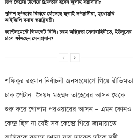
ডিপ স্টেটের টার্গেটে গ্রেফতার হবেন জুলাই সন্ত্রাসীরা?
পুলিশ হ*ত্যার বিচারে ফেঁসেছে জুলাই স*ন্ত্রাসীরা, মুখোমুখি
আইজিপি বনাম স্বরাষ্ট্রমন্ত্রী।
ক্যান্টনমেন্টে লিফলেট বিলি। চরম অস্থিরতা সেনাবাহিনীতে, ইউনূসের
চালে ফাঁসছেন সেনাপ্রধান?
শফিকুর রহমান নির্বাচনী জনসংযোগে গিয়ে রীতিমতা
ঢাক পেটান। সৈয়দ মহম্মদ তাহেরের আসন থেকে
শুরু করে গোলাম পরওয়ারের আসন – এমন কোনও
কেন্দ্র ছিল না যেই সব কেন্দ্রে গিয়ে জামায়াতে
আমিরকে বলতে শোনা যায় তারেক তাঁকে মন্ত্রী