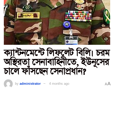
ক্যান্টনমেন্টে লিফলেট বিলি। চরম
অস্থিরতা সেনাবাহিনীতে, ইউনূসের
চালে ফাঁসছেন সেনাপ্রধান?
A
by
administrator
4 months ago
A