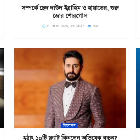
সম্পর্কে ছেদ দাউদ ইব্রাহিম ও হায়াতের, শুরু
জোর শোরগোল
19 NOV 2024, 19:34:47
154
বিনোদন
হঠাৎ ১০টি ফ্ল্যাট কিনলেন অভিষেক বচ্চন?