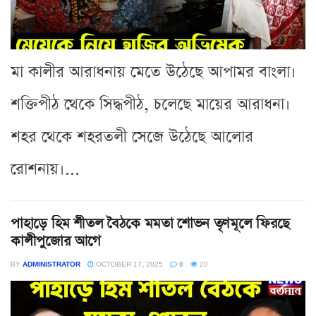
মা কালীর আরাধনায় মেতে উঠেছে আপামর বাংলা।
শক্তিপীঠ থেকে সিদ্ধপীঠ, চলেছে মায়ের আরাধনা।
শহর থেকে শহরতলী সেজে উঠেছে আলোর
রোশনায়।...
পাহাড়ে হিম শীতল বৈঠকে মমতা শোভন তৃণমূলে ফিরছে
কালীপুজোর আগে
BY
ADMINISTRATOR
OCTOBER 17, 2025
0
20