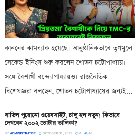
কাননের কামব্যাক হয়েছে। আনুষ্ঠানিকভাবে তৃণমূলে
সেকেন্ড ইনিংস শুরু করলেন শোভন চট্টোপাধ্যায়।
সঙ্গে বৈশাখী বন্দ্যোপাধ্যায়ও। রাজনৈতিক
বিশেষজ্ঞরা বলছেন, শোভন চট্টোপাধ্যায়ের জন্যই...
বাতিল পুরোনো ওয়েবসাইট, চালু হল নতুন! কিভাবে
দেখবেন ২০০২ ভোটার তালিকা?
BY
ADMINISTRATOR
OCTOBER 31, 2025
0
46