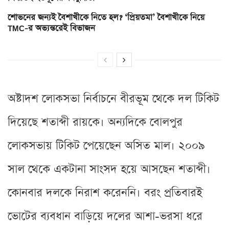
শোভনের জন্যই বৈশাখীকে নিতে হল? ‘প্রিয়তমা’ বৈশাখীকে নিয়ে
TMC-র অভ্যন্তরেই বিভাজন
অষ্টাদশ লোকসভা নির্বাচনে বীরভূম থেকে দল টিকিট
দিয়েছে শতাব্দী রায়কে। অন্যদিকে বোলপুর
লোকসভায় টিকিট পেয়েছেন অসিত মাল। ২০০৯
সাল থেকে একটানা সাংসদ হয়ে আসছেন শতাব্দী।
কোনবার দলকে নিরাশ করেননি। বরং প্রতিবারই
ভোটের ব্যবধান বাড়িয়ে দলের আশা-ভরসা ধরে