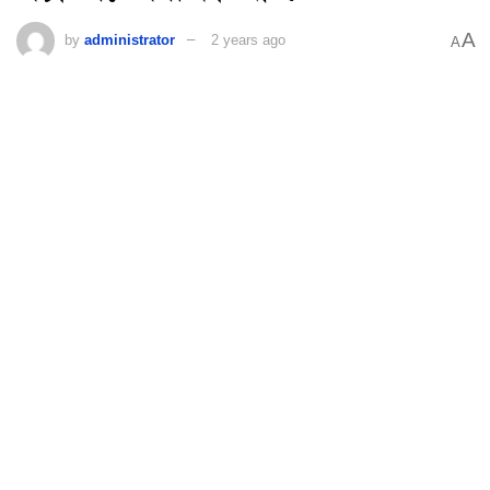
A
by
administrator
2 years ago
A