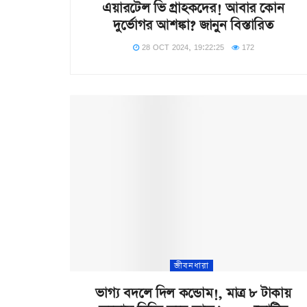
এয়ারটেল ভি গ্রাহকদের! আবার কোন
দুর্ভোগর আশঙ্কা? জানুন বিস্তারিত
28 OCT 2024, 19:22:25
172
জীবনধারা
ভাগ্য বদলে দিল কন্ডোম!, মাত্র ৮ টাকায়