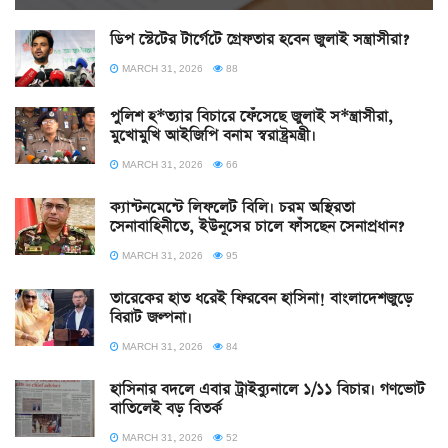
ডিপ স্টেটের টার্গেটে গ্রেফতার হবেন জুলাই সন্ত্রাসীরা?
MARCH 31, 2026
88
পুলিশ হ*ত্যার বিচারে ফেঁসেছে জুলাই স*ন্ত্রাসীরা,
মুখোমুখি আইজিপি বনাম স্বরাষ্ট্রমন্ত্রী।
MARCH 31, 2026
66
ক্যান্টনমেন্টে লিফলেট বিলি। চরম অস্থিরতা
সেনাবাহিনীতে, ইউনূসের চালে ফাঁসছেন সেনাপ্রধান?
MARCH 31, 2026
95
তারেকের হাত ধরেই ফিরবেন হাসিনা! বাংলাদেশজুড়ে
বিরাট জল্পনা।
MARCH 31, 2026
84
হাসিনার বদলে এবার ট্রাইব্যুনালে ১/১১ বিচার। গণভোট
বাতিলেই বড় বিতর্ক
MARCH 31, 2026
52