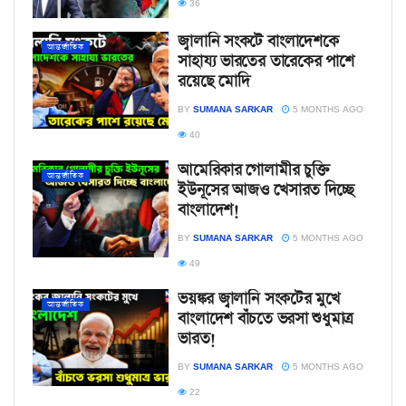
36
জ্বালানি সংকটে বাংলাদেশকে
আন্তর্জাতিক
সাহায্য ভারতের তারেকের পাশে
রয়েছে মোদি
BY
SUMANA SARKAR
5 MONTHS AGO
40
আমেরিকার গোলামীর চুক্তি
আন্তর্জাতিক
ইউনূসের আজও খেসারত দিচ্ছে
বাংলাদেশ!
BY
SUMANA SARKAR
5 MONTHS AGO
49
ভয়ঙ্কর জ্বালানি সংকটের মুখে
আন্তর্জাতিক
বাংলাদেশ বাঁচতে ভরসা শুধুমাত্র
ভারত!
BY
SUMANA SARKAR
5 MONTHS AGO
22