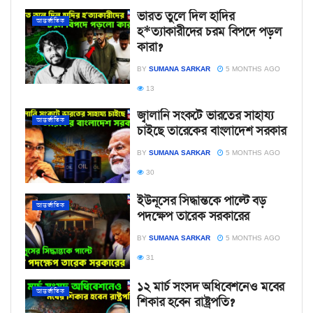
ভারত তুলে দিল হাদির
আন্তর্জাতিক
হ*ত্যাকারীদের চরম বিপদে পড়ল
কারা?
BY
SUMANA SARKAR
5 MONTHS AGO
13
জ্বালানি সংকটে ভারতের সাহায্য
আন্তর্জাতিক
চাইছে তারেকের বাংলাদেশ সরকার
BY
SUMANA SARKAR
5 MONTHS AGO
30
ইউনূসের সিদ্ধান্তকে পাল্টে বড়
আন্তর্জাতিক
পদক্ষেপ তারেক সরকারের
BY
SUMANA SARKAR
5 MONTHS AGO
31
১২ মার্চ সংসদ অধিবেশনেও মবের
আন্তর্জাতিক
শিকার হবেন রাষ্ট্রপতি?