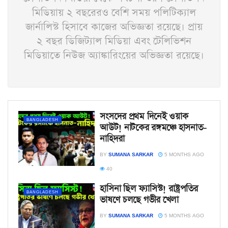
মিডিয়ায় ২ বছরেরও বেশি সময় পলিটিক্যাল
জার্নালিস্ট হিসাবে কাজের অভিজ্ঞতা রয়েছে। প্রায়
২ বছর ডিজিট্যাল মিডিয়া এবং টেলিভিশন
মিডিয়াতে নিউজ অ্যাঙ্কারিংয়ের অভিজ্ঞতা রয়েছে।
সংসদের প্রথম দিনেই ওয়াক
BANGLADESH
আউট! নাটকের রঙ্গমঞ্চে হাসনাত-
নাহিদরা
BY
SUMANA SARKAR
5 MONTHS AGO
40
হাসিনা ছিল ফ্যাসিস্ট! রাষ্ট্রপতির
BANGLADESH
ভাষণে চলছে গভীর খেলা
BY
SUMANA SARKAR
5 MONTHS AGO