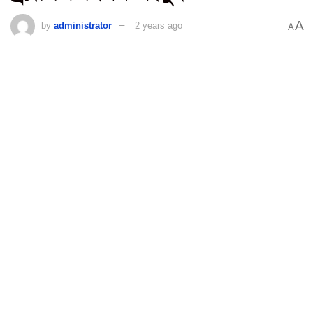
A
by
administrator
2 years ago
A