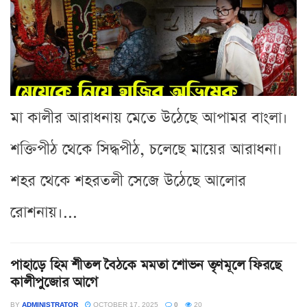
মা কালীর আরাধনায় মেতে উঠেছে আপামর বাংলা।
শক্তিপীঠ থেকে সিদ্ধপীঠ, চলেছে মায়ের আরাধনা।
শহর থেকে শহরতলী সেজে উঠেছে আলোর
রোশনায়।...
পাহাড়ে হিম শীতল বৈঠকে মমতা শোভন তৃণমূলে ফিরছে
কালীপুজোর আগে
BY
ADMINISTRATOR
OCTOBER 17, 2025
0
20