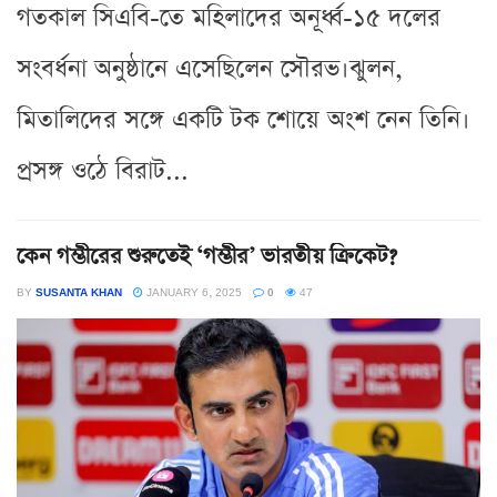
গতকাল সিএবি-তে মহিলাদের অনূর্ধ্ব-১৫ দলের
সংবর্ধনা অনুষ্ঠানে এসেছিলেন সৌরভ।ঝুলন,
মিতালিদের সঙ্গে একটি টক শোয়ে অংশ নেন তিনি।
প্রসঙ্গ ওঠে বিরাট...
কেন গম্ভীরের শুরুতেই ‘গম্ভীর’ ভারতীয় ক্রিকেট?
BY
SUSANTA KHAN
JANUARY 6, 2025
0
47