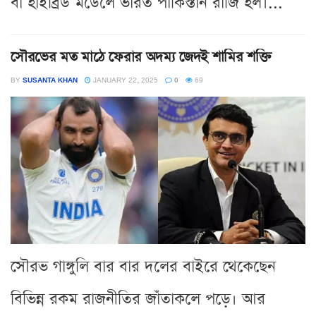
বা হাইব্রিড মডেলে ভারত পাকিস্তান রাজি হল।...
সৌরভের মত মাঠে ফেরার অদম্য জেদই শামির শক্তি
BY
SUSANTA KHAN
JANUARY 22, 2025
0
69
সৌরভ গাঙ্গুলি বার বার দলের বাইরে থেকেছেন
বিভিন্ন রকম রাজনীতির জাঁতাকলে পড়ে। আর