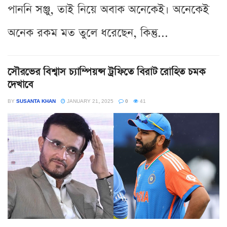
পাননি সঞ্জু, তাই নিয়ে অবাক অনেকেই। অনেকেই
অনেক রকম মত তুলে ধরেছেন, কিন্তু...
সৌরভের বিশ্বাস চ্যাম্পিয়ন্স ট্রফিতে বিরাট রোহিত চমক
দেখাবে
BY
SUSANTA KHAN
JANUARY 21, 2025
0
41