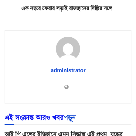
এক নম্বরে ফেরার লড়াই রাজস্থানের দিল্লির সঙ্গে
administrator
এই সংক্রান্ত আরও খবর
পড়ূন
আই পি এলের ইতিহাসে এমন সিদ্ধান্ত এই প্রথম, যুদ্ধের