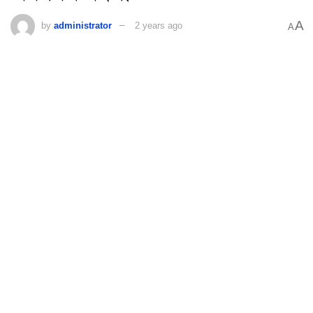
A
by
administrator
2 years ago
A