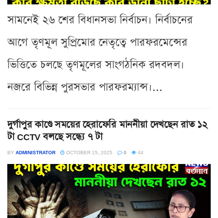
সামনেই ২৬ শের বিধানসভা নির্বাচন। নির্বাচনের
আগে তৃণমূল সুপ্রিমোর নেতৃত্বে পারফরমেন্সের
ভিত্তিতে চলছে তৃণমূলের সাংগঠনিক রদবদল।
নজরে বিভিন্ন পুরসভার পারফরম্যান্স।...
দুর্গাপুর কাণ্ডে সময়ের হেরাফেরি মাননীয়া দেখছেন রাত ১২
টা CCTV বলছে সন্ধ্যে ৭ টা
BY
ADMINISTRATOR
OCTOBER 15, 2025
0
44