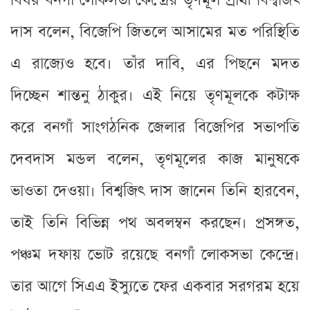
বিষয় বনগাঁ লোকসভা কেন্দ্রের তৃণমূল প্রার্থী বিশ্বজিৎ
দাস বলেন, বিজেপি জিতলে আসামের মত পরিস্থিতি
এ রাজ্যেও হবে। তাঁর দাবি, এর পিছনে মদত
দিচ্ছেন শান্তনু ঠাকুর। এই নিয়ে তৃণমূলকে কটাক্ষ
করে বনগাঁ সাংগঠনিক জেলার বিজেপির সভাপতি
দেবদাস মন্ডল বলেন, তৃণমূলের কাজ মানুষকে
ভাওতা দেওয়া। বিশ্বজিৎ দাস জানেন তিনি হারবেন,
তাই তিনি বিভিন্ন পথ অবলম্বন করছেন। প্রসঙ্গত,
পঞ্চম দফায় ভোট রয়েছে বনগাঁ লোকসভা কেন্দ্রে।
তার আগে সিএএ ইস্যুতে ফের একবার সরগরম হয়ে