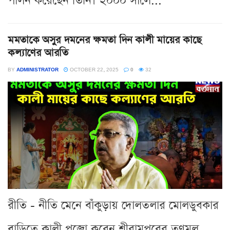
পালন করেছেন তিনি। ২০০০ সালে...
মমতাকে অসুর দমনের ক্ষমতা দিন কালী মায়ের কাছে
কল্যাণের আরতি
BY
ADMINISTRATOR
OCTOBER 22, 2025
0
32
রীতি - নীতি মেনে বাঁকুড়ায় দোলতলার মোলডুবকার
বাড়িতে কালী পুজো করেন শ্রীরামপুরের তৃণমূল