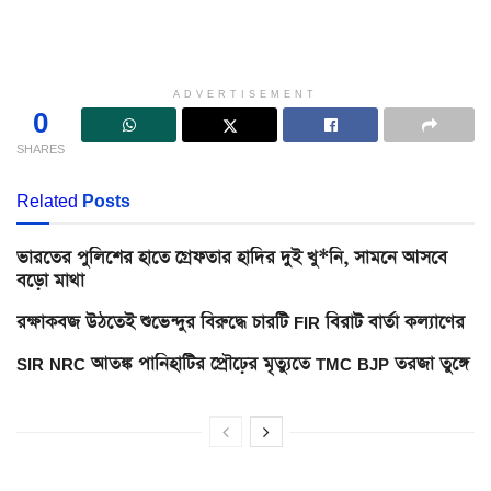
ADVERTISEMENT
0
SHARES
Related
Posts
ভারতের পুলিশের হাতে গ্রেফতার হাদির দুই খু*নি, সামনে আসবে
বড়ো মাথা
রক্ষাকবজ উঠতেই শুভেন্দুর বিরুদ্ধে চারটি FIR বিরাট বার্তা কল্যাণের
SIR NRC আতঙ্ক পানিহাটির প্রৌঢ়ের মৃত্যুতে TMC BJP তরজা তুঙ্গে