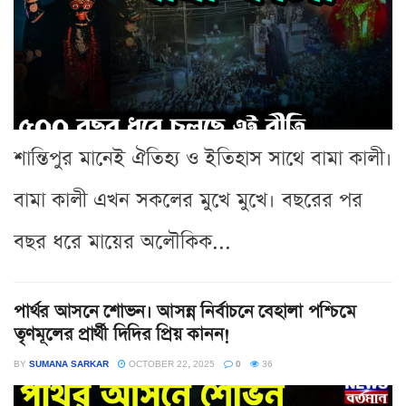
শান্তিপুর মানেই ঐতিহ্য ও ইতিহাস সাথে বামা কালী।
বামা কালী এখন সকলের মুখে মুখে। বছরের পর
বছর ধরে মায়ের অলৌকিক...
পার্থর আসনে শোভন। আসন্ন নির্বাচনে বেহালা পশ্চিমে
তৃণমূলের প্রার্থী দিদির প্রিয় কানন!
BY
SUMANA SARKAR
OCTOBER 22, 2025
0
36