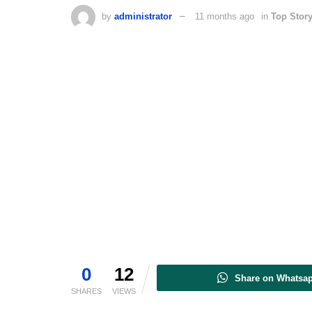
by
administrator
11 months ago
in
Top Stor
0
12
Share on Whatsa
SHARES
VIEWS