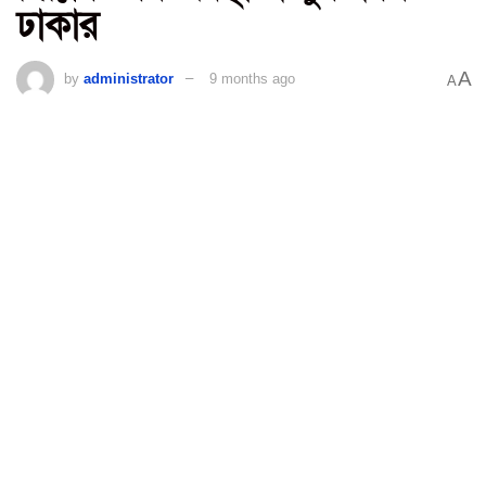
ঢাকার
A
by
administrator
9 months ago
A