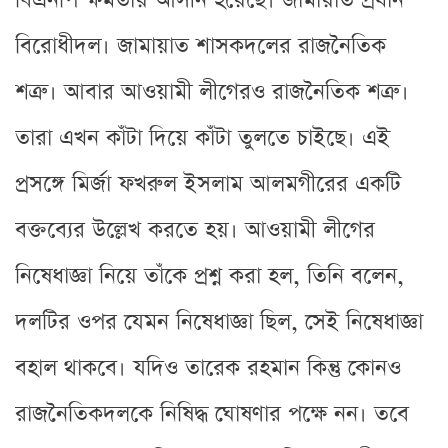
বিএনপি ক্ষমতায় আসীন হয়েছে। জামায়াত প্রধান
বিরোধীদল। জামায়াত শাসকদলের রাজনৈতিক
শত্রু। আবার আওয়ামী লীগেরও রাজনৈতিক শত্রু।
তারা এখন কাঁটা দিয়ে কাঁটা তুলতে চাইছে। এই
প্রসঙ্গে মির্জা ফখরুল ইসলাম আলমগীরের একটি
বক্তব্যের উল্লেখ করতে হয়। আওয়ামী লীগের
নিষেধাজ্ঞা নিয়ে তাঁকে প্রশ্ন করা হল, তিনি বলেন,
দলটির ওপর যেমন নিষেধাজ্ঞা ছিল, সেই নিষেধাজ্ঞা
বহাল থাকবে। যদিও তারেক রহমান কিন্তু কোনও
রাজনৈতিকদলকে নিষিদ্ধ ঘোষণার পক্ষে নন। তবে