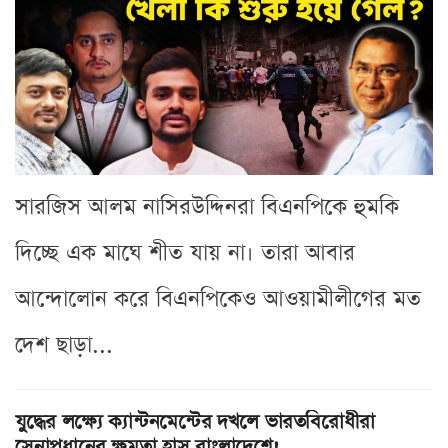
সারজিস আলম নাসিরউদ্দিনরা বিএনপিকে হুমকি
দিচ্ছে এক মাঘে শীত যায় না। তারা আবার
আন্দোলোন করে বিএনপিকেও আওয়ামীলীগের মত
দেশ ছাড়া...
যুদ্ধের লক্ষ্যে ক্যান্টনমেন্টের দখলে ভারতবিরোধীরা
সেনাপ্রধানের ক্ষমতা হ্রাস বাংলাদেশে!