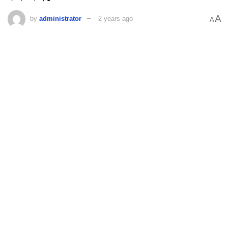
A
by
administrator
2 years ago
A