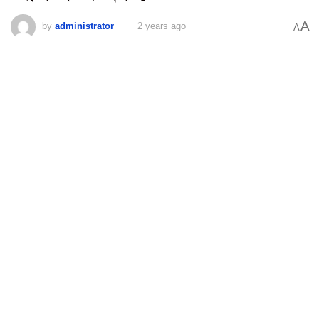
A
by
administrator
2 years ago
A