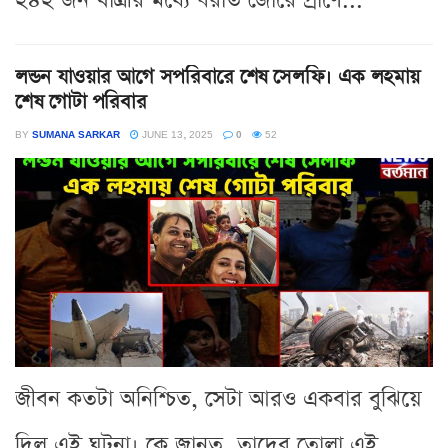
২৪২ জন যাত্রীর মধ্যে বরাত জোরে প্রাণে...
লন্ডন যাওয়ার আগে সপরিবারে শেষ সেলফি। এক লহমায়
শেষ গোটা পরিবার
BY
SUMANA SARKAR
JUNE 13, 2025
0
52
জীবন কতটা অনিশ্চিত, সেটা আরও একবার বুঝিয়ে
দিল এই ঘটনা। কে জানত, তাদের তোলা এই