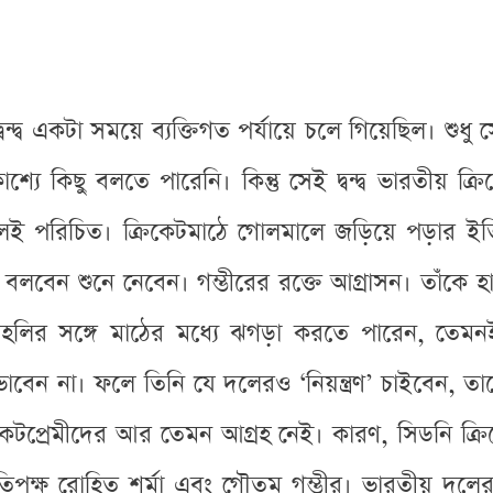
 দ্বন্দ্ব একটা সময়ে ব্যক্তিগত পর্যায়ে চলে গিয়েছিল। শ
শ্যে কিছু বলতে পারেনি। কিন্তু সেই দ্বন্দ্ব ভারতীয় ক্র
েই পরিচিত। ক্রিকেটমাঠে গোলমালে জড়িয়ে পড়ার ই
যা বলবেন শুনে নেবেন। গম্ভীরের রক্তে আগ্রাসন। তাঁকে
ির সঙ্গে মাঠের মধ্যে ঝগড়া করতে পারেন, তেমনই কো
াবেন না। ফলে তিনি যে দলেরও ‘নিয়ন্ত্রণ’ চাইবেন, তাতে
কেটপ্রেমীদের আর তেমন আগ্রহ নেই। কারণ, সিডনি ক্রিকে
প্রতিপক্ষ রোহিত শর্মা এবং গৌতম গম্ভীর। ভারতীয় দ