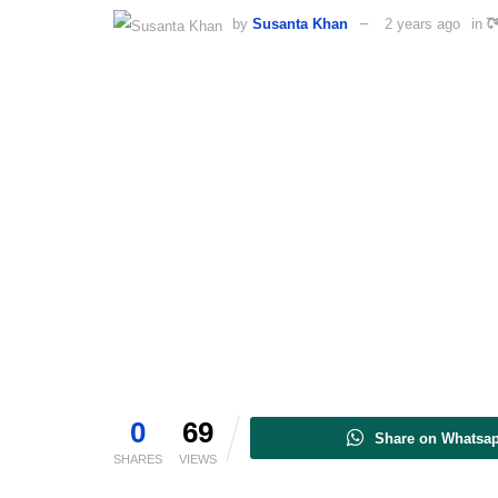
by
Susanta Khan
2 years ago
in
খ
0
69
Share on Whatsa
SHARES
VIEWS