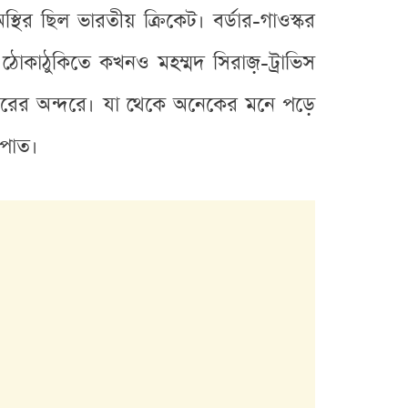
ির ছিল ভারতীয় ক্রিকেট। বর্ডার-গাওস্কর
 ঠোকাঠুকিতে কখনও মহম্মদ সিরাজ়-ট্রাভিস
াজঘরের অন্দরে। যা থেকে অনেকের মনে পড়ে
রপাত।