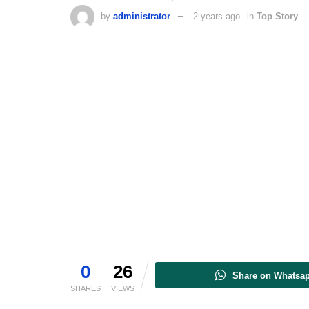
by
administrator
2 years ago
in
Top Story
0
26
Share on Whatsa
SHARES
VIEWS