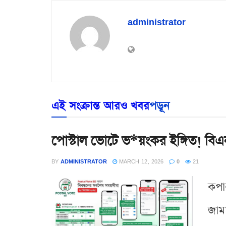
administrator
এই সংক্রান্ত আরও খবর
পড়ূন
পোস্টাল ভোটে ভ*য়ংকর ইঙ্গিত! বিএ
BY
ADMINISTRATOR
MARCH 12, 2026
0
21
কপা
জামা