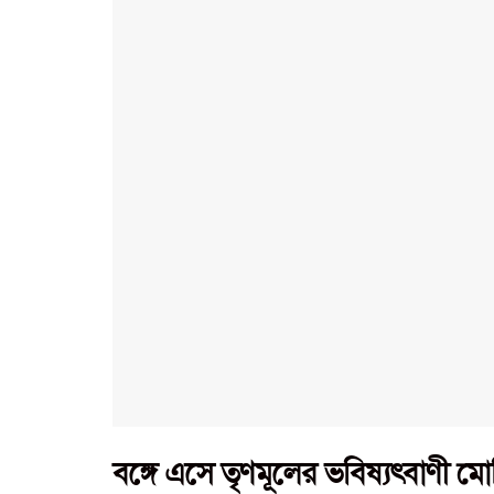
বঙ্গে এসে তৃণমূলের ভবিষ্যৎবাণী ম