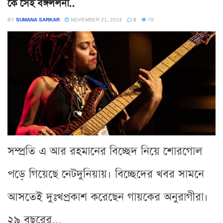
কে সেই বঙ্গললনা..
BY
SUMANA SARKAR
NOVEMBER 21, 2024
0
78
সম্প্রতি এ আর রহমানের বিচ্ছেদ নিয়ে শোরগোল
পড়ে গিয়েছে নেটদুনিয়ায়। বিচ্ছেদের খবর সামনে
আসতেই দুঃখপ্রকাশ করেছেন গায়কের অনুরাগীরা।
২৯ বছরের...