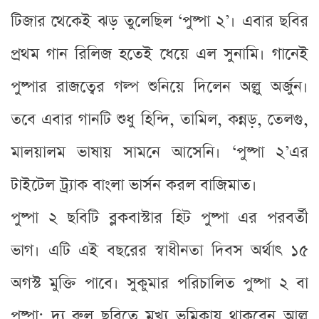
টিজার থেকেই ঝড় তুলেছিল ‘পুষ্পা ২’। এবার ছবির
প্রথম গান রিলিজ হতেই ধেয়ে এল সুনামি। গানেই
পুষ্পার রাজত্বের গল্প শুনিয়ে দিলেন অল্লু অর্জুন।
তবে এবার গানটি শুধু হিন্দি, তামিল, কন্নড়, তেলগু,
মালয়ালম ভাষায় সামনে আসেনি। ‘পুষ্পা ২’এর
টাইটেল ট্র্যাক বাংলা ভার্সন করল বাজিমাত।
পুষ্পা ২ ছবিটি ব্লকবাস্টার হিট পুষ্পা এর পরবর্তী
ভাগ। এটি এই বছরের স্বাধীনতা দিবস অর্থাৎ ১৫
অগস্ট মুক্তি পাবে। সুকুমার পরিচালিত পুষ্পা ২ বা
পুষ্পা: দ্য রুল ছবিতে মুখ্য ভূমিকায় থাকবেন আল্লু