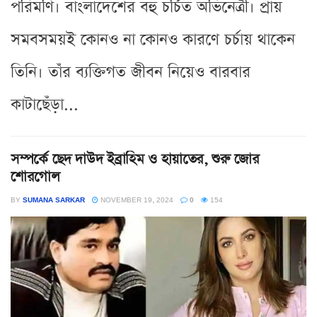
পরিমণি। বাংলাদেশের বহু চর্চিত অভিনেত্রী। প্রায়
সমবসময়ই কোনও না কোনও কারণে চর্চায় থাকেন
তিনি। তাঁর ব্যক্তিগত জীবন নিয়েও বারবার
কাটাছেঁড়া...
সম্পর্কে ছেদ দাউদ ইব্রাহিম ও হায়াতের, শুরু জোর
শোরগোল
BY
SUMANA SARKAR
NOVEMBER 19, 2024
0
154