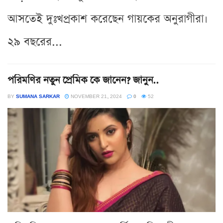
আসতেই দুঃখপ্রকাশ করেছেন গায়কের অনুরাগীরা।
২৯ বছরের...
পরিমণির নতুন প্রেমিক কে জানেন? জানুন..
BY
SUMANA SARKAR
NOVEMBER 21, 2024
0
52