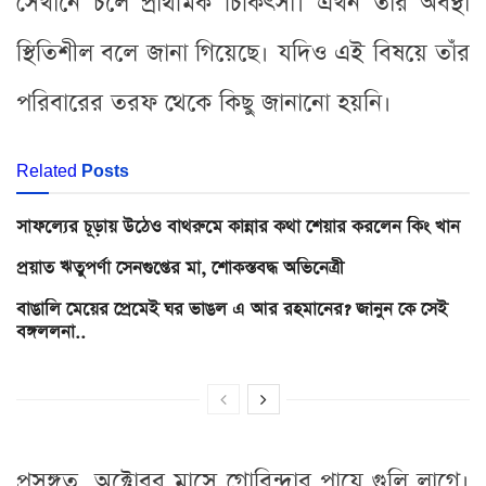
সেখানে চলে প্রাথমিক চিকিৎসা। এখন তাঁর অবস্থা
স্থিতিশীল বলে জানা গিয়েছে। যদিও এই বিষয়ে তাঁর
পরিবারের তরফ থেকে কিছু জানানো হয়নি।
Related
Posts
সাফল্যের চূড়ায় উঠেও বাথরুমে কান্নার কথা শেয়ার করলেন কিং খান
প্রয়াত ঋতুপর্ণা সেনগুপ্তের মা, শোকস্তবদ্ধ অভিনেত্রী
বাঙালি মেয়ের প্রেমেই ঘর ভাঙল এ আর রহমানের? জানুন কে সেই
বঙ্গললনা..
প্রসঙ্গত, অক্টোবর মাসে গোবিন্দার পায়ে গুলি লাগে।