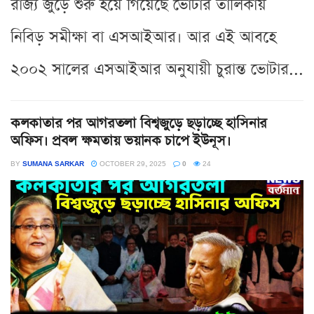
রাজ্য জুড়ে শুরু হয়ে গিয়েছে ভোটার তালিকায়
নিবিড় সমীক্ষা বা এসআইআর। আর এই আবহে
২০০২ সালের এসআইআর অনুযায়ী চুরান্ত ভোটার...
কলকাতার পর আগরতলা বিশ্বজুড়ে ছড়াচ্ছে হাসিনার
অফিস। প্রবল ক্ষমতায় ভয়ানক চাপে ইউনূস।
BY
SUMANA SARKAR
OCTOBER 29, 2025
0
24