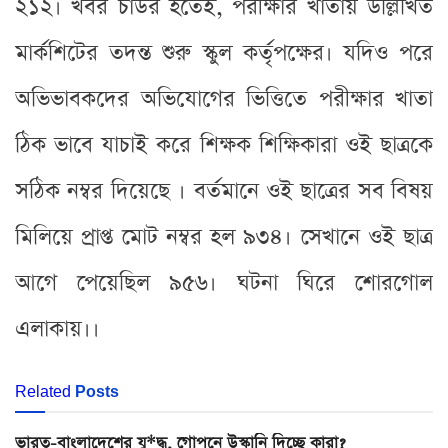
২১২। খবর চাউর হতেই, পরীক্ষার খাতায় উল্লিখিত
মার্কশিটের তদন্ত শুরু স্কুল কর্তৃপক্ষের। যদিও পরে
অভিভাবকদের অভিযোগের ভিত্তিতে পরীক্ষার খাতা
ঠিক ভাবে যাচাই করে শিক্ষক শিক্ষিকারা ওই ছাত্রকে
সঠিক নম্বর দিয়েছে । বর্তমানে ওই ছাত্রের সব বিষয়
মিলিয়ে প্রাপ্ত মোট নম্বর হল ৯৩৪। সেখানে ওই ছাত্র
আগে পেয়েছিল ৯৫৬। ঘটনা ঘিরে শোরগোল
এলাকায়।।
Related
Posts
ভারত-বাংলাদেশের যু*দ্ধ, গোপনে উস্কানি দিচ্ছে কারা?