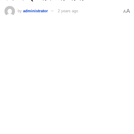
A
by
administrator
2 years ago
A