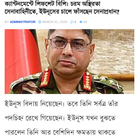
ক্যান্টনমেন্টে লিফলেট বিলি। চরম অস্থিরতা
সেনাবাহিনীতে, ইউনূসের চালে ফাঁসছেন সেনাপ্রধান?
BY
ADMINISTRATOR
MARCH 31, 2026
0
96
ইউনূস বিদায় নিয়েছেন। তবে তিনি সর্বত্র তাঁর
পদচিহ্ন রেখে গিয়েছেন। ইউনূস যখন বুঝতে
পারলেন তিনি আর বেশিদিন ক্ষমতায় থাকতে