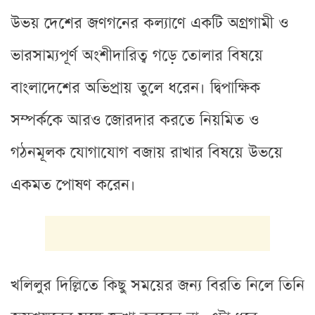
উভয় দেশের জণগনের কল্যাণে একটি অগ্রগামী ও
ভারসাম্যপূর্ণ অংশীদারিত্ব গড়ে তোলার বিষয়ে
বাংলাদেশের অভিপ্রায় তুলে ধরেন। দ্বিপাক্ষিক
সম্পর্ককে আরও জোরদার করতে নিয়মিত ও
গঠনমূলক যোগাযোগ বজায় রাখার বিষয়ে উভয়ে
একমত পোষণ করেন।
খলিলুর দিল্লিতে কিছু সময়ের জন্য বিরতি নিলে তিনি