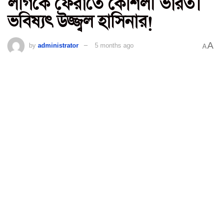
লীগকে ফেরাতে কৌশলী ভারত।
ভবিষ্যৎ উজ্জ্বল হাসিনার!
A
by
administrator
5 months ago
A