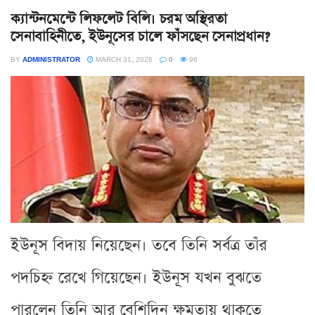
ক্যান্টনমেন্টে লিফলেট বিলি। চরম অস্থিরতা
সেনাবাহিনীতে, ইউনূসের চালে ফাঁসছেন সেনাপ্রধান?
BY
ADMINISTRATOR
MARCH 31, 2026
0
96
ইউনূস বিদায় নিয়েছেন। তবে তিনি সর্বত্র তাঁর
পদচিহ্ন রেখে গিয়েছেন। ইউনূস যখন বুঝতে
পারলেন তিনি আর বেশিদিন ক্ষমতায় থাকতে