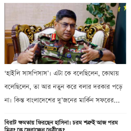
‘হাইলি সাসপিসাস’। এটা কে বলেছিলেন, কোথায়
বলেছিলেন, তা আর নতুন করে বলার দরকার পড়ে
না। কিন্ত বাংলাদেশের দু’জনের মার্কিন সফরের...
বিরাট ক্ষমতায় ফিরছেন হাসিনা। চরম শত্রুই আজ পরম
মিত্র? কে ফেরাচ্ছেন নেত্রীকে?