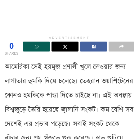
ADVERTISEMENT
0
SHARES
আমেরিকা সেই হরমুজ প্রণালী খুলে দেওয়ার জন্য
লাগাতার হুমকি দিয়ে চলেছে। তেহরান ওয়াশিংটনের
কোনও হমকিকে পাত্তা দিতে চাইছে না। এই অবস্থায়
বিশ্বজুড়ে তৈরি হয়েছে জ্বালানি সংকট। কম বেশি সব
দেশেই এর প্রভাব পড়েছে। সবাই সংকট থেকে
বাঁচার জন্য পথ খুঁজতে শুরু করেছে। হাত গুটিয়ে