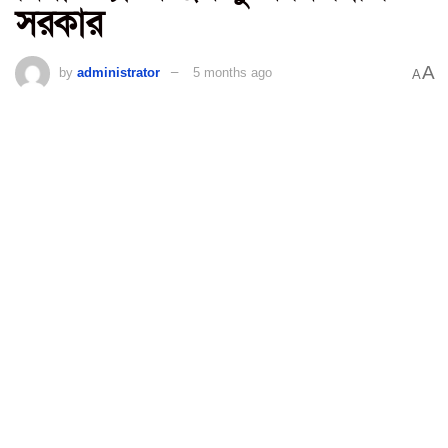
সরকার
A
by
administrator
5 months ago
A