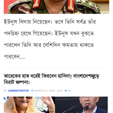
ইউনূস বিদায় নিয়েছেন। তবে তিনি সর্বত্র তাঁর
পদচিহ্ন রেখে গিয়েছেন। ইউনূস যখন বুঝতে
পারলেন তিনি আর বেশিদিন ক্ষমতায় থাকতে
পারবেন...
তারেকের হাত ধরেই ফিরবেন হাসিনা! বাংলাদেশজুড়ে
বিরাট জল্পনা।
BY
ADMINISTRATOR
MARCH 31, 2026
0
84