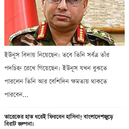
ইউনূস বিদায় নিয়েছেন। তবে তিনি সর্বত্র তাঁর
পদচিহ্ন রেখে গিয়েছেন। ইউনূস যখন বুঝতে
পারলেন তিনি আর বেশিদিন ক্ষমতায় থাকতে
পারবেন...
তারেকের হাত ধরেই ফিরবেন হাসিনা! বাংলাদেশজুড়ে
বিরাট জল্পনা।