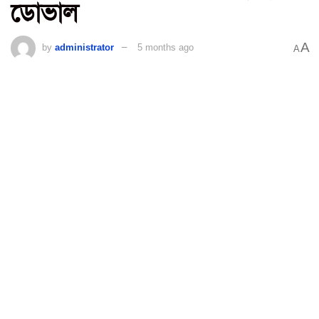
ডোভাল
A
by
administrator
5 months ago
A