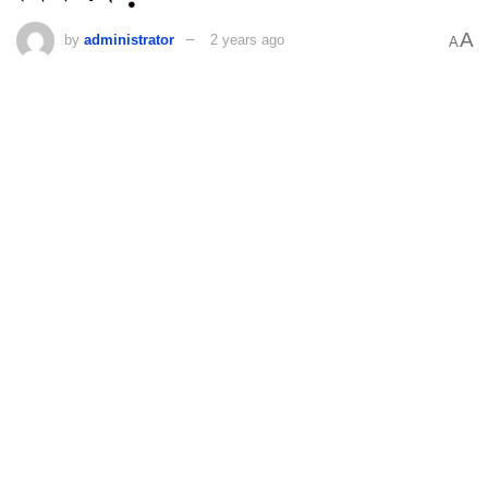
A
by
administrator
2 years ago
A