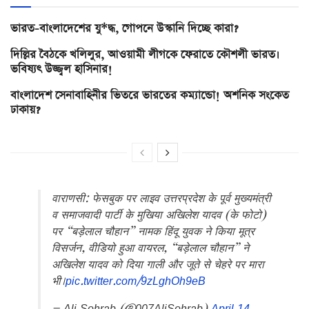
ভারত-বাংলাদেশের যু*দ্ধ, গোপনে উস্কানি দিচ্ছে কারা?
দিল্লির বৈঠকে খলিলুর, আওয়ামী লীগকে ফেরাতে কৌশলী ভারত।
ভবিষ্যৎ উজ্জ্বল হাসিনার!
বাংলাদেশ সেনাবাহিনীর ভিতরে ভারতের কম্যান্ডো! অশনিক সংকেত
ঢাকায়?
वाराणसी: फेसबुक पर लाइव उत्तरप्रदेश के पूर्व मुख्यमंत्री
व समाजवादी पार्टी के मुखिया अखिलेश यादव (के फोटो)
पर “बड़ेलाल चौहान” नामक हिंदू युवक ने किया मूत्र
विसर्जन, वीडियो हुआ वायरल, “बड़ेलाल चौहान” ने
अखिलेश यादव को दिया गाली और जूते से चेहरे पर मारा
भी।
pic.twitter.com/9zLghOh9eB
— Ali Sohrab (@007AliSohrab)
April 14,