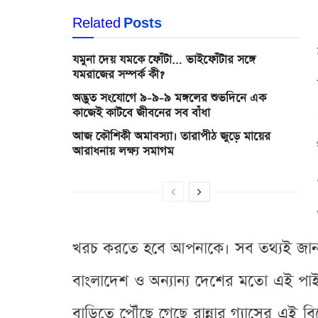
Related
Posts
যমুনা দেয় যমকে ফোঁটা… ভাইফোঁটার সঙ্গে
যমরাজের সম্পর্ক কী?
অদ্ভুত সংযোগে ৯-৯-৯ মঙ্গলের শুভদিনে এক
কাজেই কাটবে জীবনের সব বাঁধা
আজ কৌশিকী অমাবস্যা। তারাপীঠ জুড়ে মায়ের
আরাধনায় লক্ষ্য সমাগম
খরচ করতে হবে আপনাকে। সব তথ্যই জানা
বাংলাদেশ ও অন্যান্য দেশের মতো এই পাইপ
বাড়িতে পৌঁছে গেছে রান্নার গ্যাসের এ